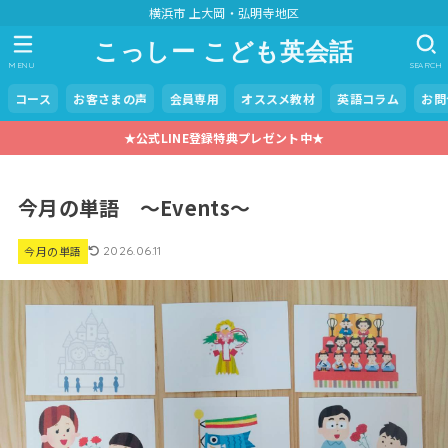
横浜市 上大岡・弘明寺地区
こっしー こども英会話
MENU
SEARCH
コース
お客さまの声
会員専用
オススメ教材
英語コラム
お問
★公式LINE登録特典プレゼント中★
今月の単語 ～Events～
今月の単語
2026.06.11