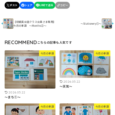
【初級英会話クラス会員さま専用】
～Stationery①～
今月の単語 ～Months②～
RECOMMEND
今月の単語
今月の単語
2026.05.22
～天気～
2026.05.22
～まち①～
今月の単語
今月の単語