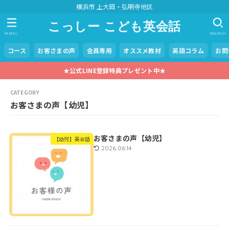
横浜市 上大岡・弘明寺地区
こっしー こども英会話
MENU
SEARCH
コース
お客さまの声
会員専用
オススメ教材
英語コラム
お問
★公式LINE登録特典プレゼント中★
お客さまの声【幼児】
お客さまの声【幼児】
【幼児】英会話
2026.06.14