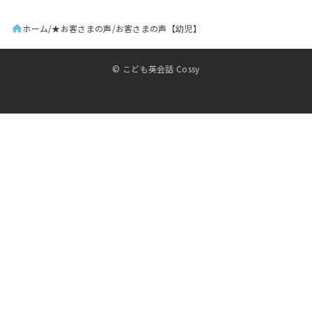
ホーム
★お客さまの声
お客さまの声【幼児】
© こども英会話 Cossy